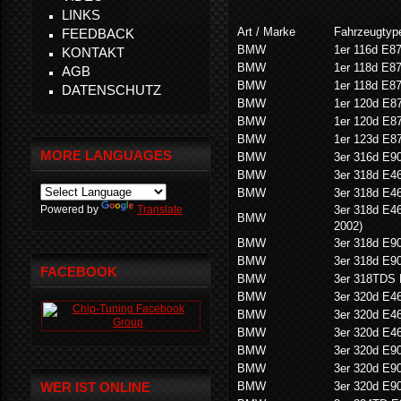
LINKS
Art / Marke
Fahrzeugtype
FEEDBACK
BMW
1er 116d E8
KONTAKT
BMW
1er 118d E8
AGB
BMW
1er 118d E8
DATENSCHUTZ
BMW
1er 120d E8
BMW
1er 120d E8
BMW
1er 123d E8
MORE LANGUAGES
BMW
3er 316d E9
BMW
3er 318d E4
BMW
3er 318d E4
Powered by
Translate
3er 318d E46
BMW
2002)
BMW
3er 318d E9
BMW
3er 318d E9
FACEBOOK
BMW
3er 318TDS
BMW
3er 320d E4
BMW
3er 320d E4
BMW
3er 320d E4
BMW
3er 320d E9
BMW
3er 320d E9
WER IST ONLINE
BMW
3er 320d E9