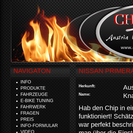
NAVIGATON
NISSAN PRIMER
INFO
Herkunft:
Aus
PRODUKTE
FAHRZEUGE
Name:
Kn
E-BIKE TUNING
FAHRWERK
Hab den Chip in ei
FRAGEN
funktioniert! Schä
PREIS
war perfekt beschr
INFO-FORMULAR
VIDEO
man über die Einst