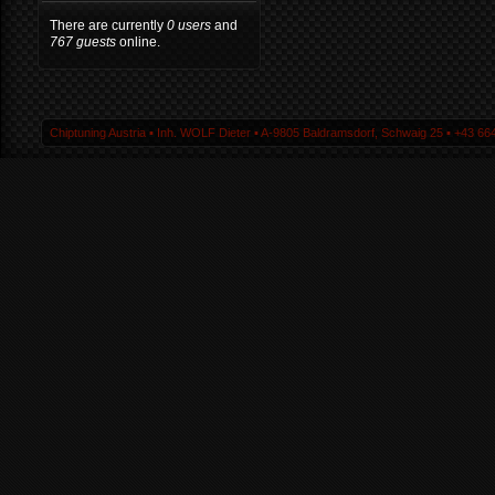
There are currently
0 users
and
767 guests
online.
Chiptuning Austria ▪ Inh. WOLF Dieter ▪ A-9805 Baldramsdorf, Schwaig 25 ▪ +43 664