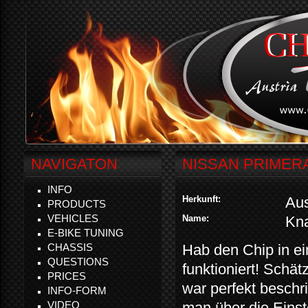
NAVIGATON
NISSAN PRIMER
INFO
Herkunft:
Aus
PRODUCTS
VEHICLES
Name:
Kn
E-BIKE TUNING
CHASSIS
Hab den Chip in ei
QUESTIONS
funktioniert! Schä
PRICES
war perfekt beschr
INFO-FORM
VIDEO
man über die Einst