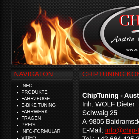
NAVIGATON
CHIPTUNING KO
INFO
PRODUKTE
ChipTuning - Aust
FAHRZEUGE
Inh. WOLF Dieter
E-BIKE TUNING
FAHRWERK
Schwaig 25
FRAGEN
A-9805 Baldramsd
PREIS
E-Mail:
info@chip-t
INFO-FORMULAR
VIDEO
Tel.: +43 664 425 