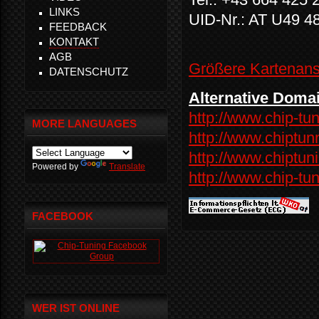
LINKS
UID-Nr.: AT U49 4
FEEDBACK
KONTAKT
AGB
Größere Kartenans
DATENSCHUTZ
Alternative Doma
http://www.chip-tun
MORE LANGUAGES
http://www.chiptun
http://www.chiptuni
Powered by
Translate
http://www.chip-tun
FACEBOOK
WER IST ONLINE