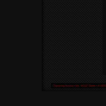
Chiptuning Austria ▪ Inh. WOLF Dieter ▪ A-980