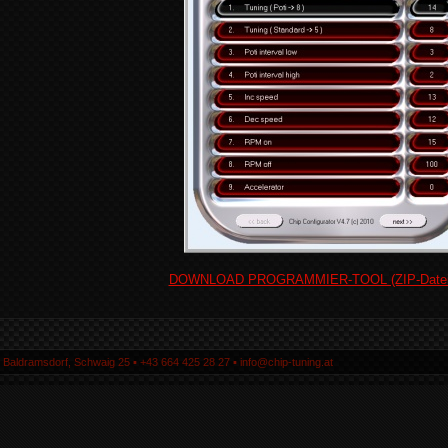
DOWNLOAD PROGRAMMIER-TOOL (ZIP-Datei,
5 Baldramsdorf, Schwaig 25 ▪ +43 664 425 28 27 ▪ info@chip-tuning.at