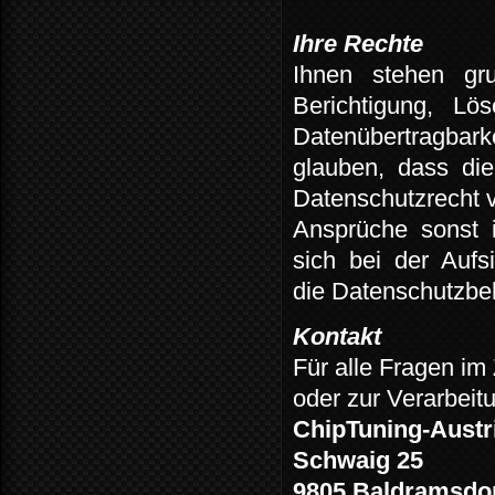
Ihre Rechte
Ihnen
stehen
gr
Berichtigung,
Lös
Datenübertragbarke
glauben,
dass
die
Datenschutzrecht v
Ansprüche
sonst
sich
bei
der
Aufs
die Datenschutzbe
Kontakt
Für alle Fragen i
oder zur Verarbeitu
ChipTuning-Austr
Schwaig 25
9805 Baldramsdo