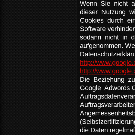
Wenn
Sie
nicht
dieser
Nutzung
w
Cookies
durch
ei
Software verhinder
sodann
nicht
in
d
aufgenommen. Weit
Datenschutzerklär
http://www.google.
http://www.google.d
Die
Beziehung
z
Google
Adwords C
Auftragsdatenverar
Auftragsverarbeite
Angemessenheitsb
(Selbstzertifizieru
die Daten regelmäß