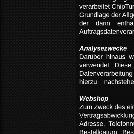
verarbeitet ChipTun
Grundlage der All
der
darin
entha
Auftragsdatenverar
Analysezwecke
Darüber
hinaus
w
verwendet.
Diese
Datenverarbeitung
hierzu
nachstehe
Webshop
Zum Zweck des ein
Vertragsabwicklun
Adresse,
Telefon
Bestelldatum,
Bes