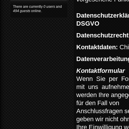
There are currently
0 users
and
494 guests
online.
Datenschutzerklä
DSGVO
Datenschutzrechtl
Kontaktdaten:
Chi
Datenverarbeitu
Kontaktformular
Wenn
Sie
per
Fo
mit
uns
aufnehme
werden Ihre angeg
für den Fall von
Anschlussfragen s
geben wir nicht oh
Ihre Einwilligung w