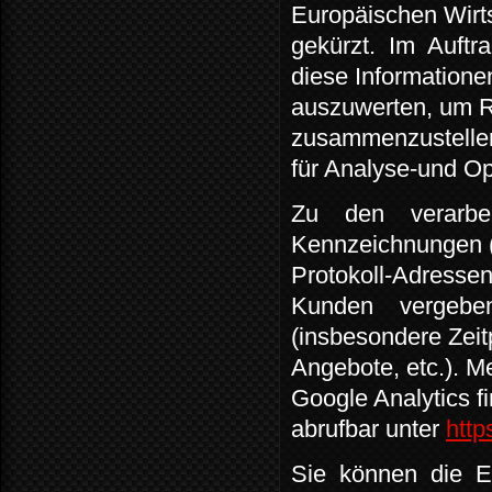
Europäischen Wirt
gekürzt.
Im
Auftr
diese Informatione
auszuwerten, um R
zusammenzustelle
für Analyse-und O
Zu
den
verarbe
Kennzeichnungen (
Protokoll-Adressen
Kunden
vergebe
(insbesondere Zeit
Angebote, etc.). 
Google Analytics f
abrufbar unter
http
Sie
können
die
E