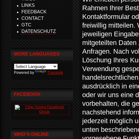
LINKS
Rahmen Ihrer Beste
FEEDBACK
Kontaktformular od
CONTACT
freiwillig mitteile
GTC
DATENSCHUTZ
jeweiligen Eingabe
mitgeteilten Daten
Anfragen. Nach vol
MORE LANGUAGES
Löschung Ihres Kun
Verwendung gesper
Powered by
Translate
handelsrechtlichen
ausdrücklich in ei
oder wir uns eine
FACEBOOK
vorbehalten, die ge
nachstehend inform
jederzeit möglich 
unten beschriebene
WHO'S ONLINE
vorgesehene Funkt