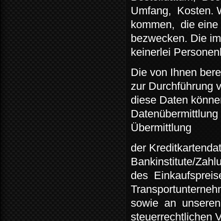
Umfang,
Kosten. 
kommen,
die eine
bezwecken. Die im
keinerlei Persone
Die von Ihnen berei
zur Durchführung v
diese Daten können
Datenübermittlung 
Übermittlung
der Kreditkartenda
Bankinstitute/Zahlu
des
Einkaufspreis
Transportunterneh
sowie
an
unseren
steuerrechtlichen V