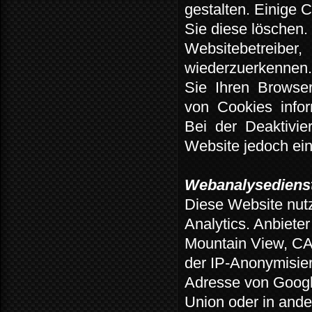
gestalten. Einige 
Sie diese löschen.
Websitebetreiber,
wiederzuerkennen
Sie
Ihren
Browse
von
Cookies
infor
Bei
der
Deaktivie
Website jedoch ein
Webanalysedienst
Diese Website nut
Analytics.
Anbieter
Mountain View, C
der IP-Anonymisier
Adresse von Googl
Union oder in and