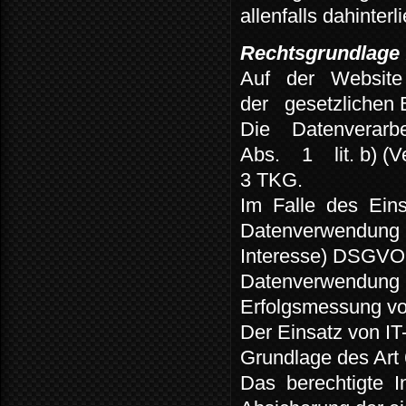
allenfalls dahinte
Rechtsgrundlage f
Auf
der
Website
der
gesetzlichen
Die
Datenverarbe
Abs.
1
lit. b)
3 TKG.
Im
Falle
des
Ein
Datenverwendung
Interesse) DSGVO. 
Datenverwendung is
Erfolgsmessung v
Der Einsatz von IT
Grundlage des Art 
Das
berechtigte
I