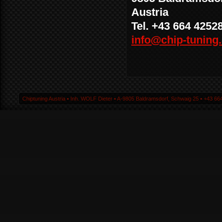
Austria
Tel. +43 664 4252
info@chip-tuning.
Chiptuning Austria ▪ Inh. WOLF Dieter ▪ A-9805 Baldramsdorf, Schwaig 25 ▪ +43 664