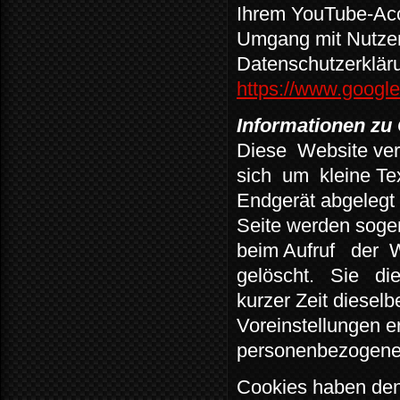
Ihrem YouTube-Acc
Umgang mit Nutzer
Datenschutzerklär
https://www.google.
Informationen zu
Diese
Website ve
sich
um
kleine Te
Endgerät abgelegt 
Seite werden soge
beim Aufruf
der
W
gelöscht.
Sie
di
kurzer Zeit dieselb
Voreinstellungen e
personenbezogene 
Cookies haben den