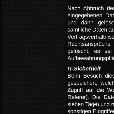
Nach
Abbruch
de
eingegebenen
Dat
und
dann
gelösc
sämtliche Daten au
Vertragsverhältnis
Rechtsansprüche
gelöscht,
es
sei
Aufbewahrungspflic
IT-Sicherheit
Beim
Besuch
die
gespeichert,
welc
Zugriff
auf
die
We
Referer).
Die
Dat
sieben Tage) und 
sonstigen Eingriffe