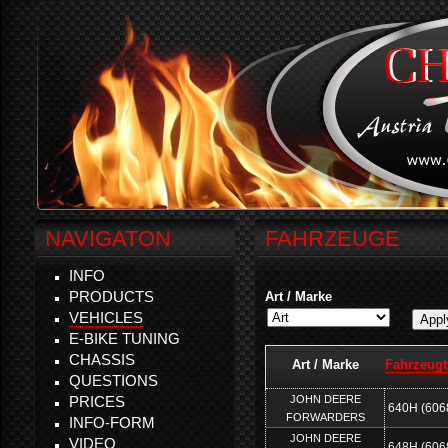
NAVIGATON
FAHRZEUGE
INFO
PRODUCTS
Art / Marke
VEHICLES
E-BIKE TUNING
CHASSIS
Art / Marke
Fahrzeugt
QUESTIONS
JOHN DEERE
PRICES
640H (606
FORWARDERS
INFO-FORM
JOHN DEERE
VIDEO
648H (606