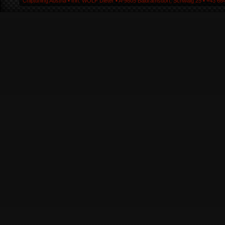
Chiptuning Austria ▪ Inh. WOLF Dieter ▪ A-9805 Baldramsdorf, Schwaig 25 ▪ +43 664