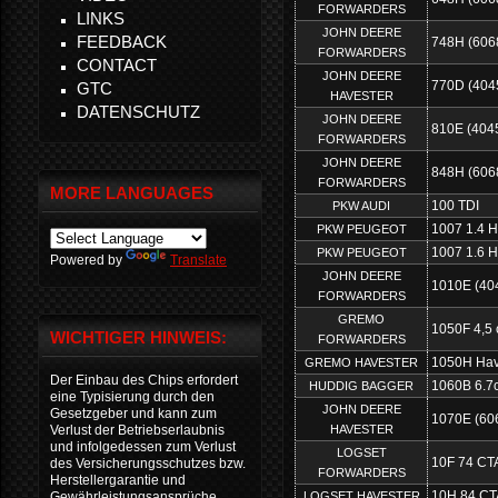
FORWARDERS
LINKS
JOHN DEERE
FEEDBACK
748H (606
FORWARDERS
CONTACT
JOHN DEERE
770D (404
GTC
HAVESTER
DATENSCHUTZ
JOHN DEERE
810E (4045
FORWARDERS
JOHN DEERE
848H (606
FORWARDERS
MORE LANGUAGES
100 TDI
PKW AUDI
1007 1.4 H
PKW PEUGEOT
1007 1.6 H
PKW PEUGEOT
Powered by
Translate
JOHN DEERE
1010E (40
FORWARDERS
GREMO
1050F 4,5
WICHTIGER HINWEIS:
FORWARDERS
1050H Hav
GREMO HAVESTER
Der Einbau des Chips erfordert
1060B 6.7
HUDDIG BAGGER
eine Typisierung durch den
JOHN DEERE
Gesetzgeber und kann zum
1070E (60
HAVESTER
Verlust der Betriebserlaubnis
und infolgedessen zum Verlust
LOGSET
10F 74 CTA
des Versicherungsschutzes bzw.
FORWARDERS
Herstellergarantie und
10H 84 CTA
LOGSET HAVESTER
Gewährleistungsansprüche