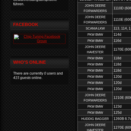
führen.
JOHN DEERE
1110D (606
FORWARDERS
JOHN DEERE
1110E (606
FORWARDERS
FACEBOOK
113, 114, 
SCANIA LKW
114d
PKW BMW
116d
PKW BMW
JOHN DEERE
1170E (60
HAVESTER
118d
PKW BMW
WHO'S ONLINE
118d
PKW BMW
118d
PKW BMW
There are currently
0 users
and
120d
PKW BMW
415 guests
online.
120d
PKW BMW
120d
PKW BMW
JOHN DEERE
1210E (60
FORWARDERS
123d
PKW BMW
125d
PKW BMW
1260B 6.7
HUDDIG BAGGER
JOHN DEERE
1270E (60
HAVESTER