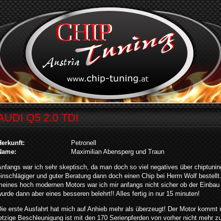
AUDI Q5 2.0 TDI
Herkunft:
Petronell
Name:
Maximilian Abensperg und Traun
nfangs war ich sehr skeptisch, da man doch so viel negatives über chiptunin
inschlägiger und guter Beratung dann doch einen Chip bei Herrn Wolf bestellt
meines hoch modernen Motors war ich mir anfangs nicht sicher ob der Einbau 
urde dann aber eines besseren belehrt!! Alles fertig in nur 15 minuten!
ie erste Ausfahrt hat mich auf Anhieb mehr als überzeugt! Der Motor kommt mi
etzige Beschleunigung ist mit den 170 Serienpferden von vorher nicht mehr z