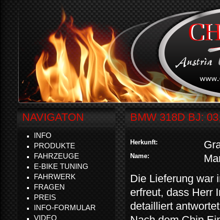
NAVIGATON
BMW 318D BJ: 03,
INFO
Herkunft:
Gr
PRODUKTE
FAHRZEUGE
Name:
Mar
E-BIKE TUNING
FAHRWERK
Die Lieferung war 
FRAGEN
erfreut, dass Herr 
PREIS
detailliert antwortet
INFO-FORMULAR
VIDEO
Nach dem Chip Ein