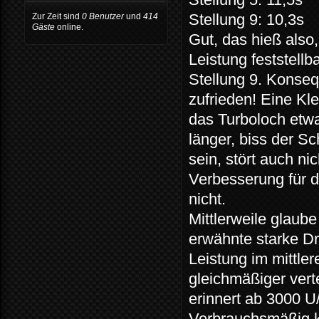
Stellung 9: 10,3s
Zur Zeit sind
0 Benutzer
und
414
Gäste
online.
Gut, das hieß also
Leistung feststellb
Stellung 9. Konseq
zufrieden! Eine Kle
das Turboloch etwa
länger, biss der 
sein, stört auch ni
Verbesserung für de
nicht.
Mittlerweile glaube
erwähnte starke D
Leistung im mittle
gleichmäßiger verte
erinnert ab 3000 U
Verbrauchsmäßig k