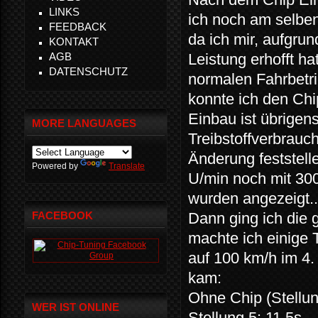
LINKS
ich noch am selben
FEEDBACK
da ich mir, aufgru
KONTAKT
AGB
Leistung erhofft ha
DATENSCHUTZ
normalen Fahrbetrie
konnte ich den Chi
Einbau ist übrigen
MORE LANGUAGES
Treibstoffverbrauc
Änderung feststell
Powered by
Translate
U/min noch mit 30
wurden angezeigt..
FACEBOOK
Dann ging ich die 
machte ich einige
auf 100 km/h im 4
kam:
Ohne Chip (Stellun
WER IST ONLINE
Stellung 5: 11,5s