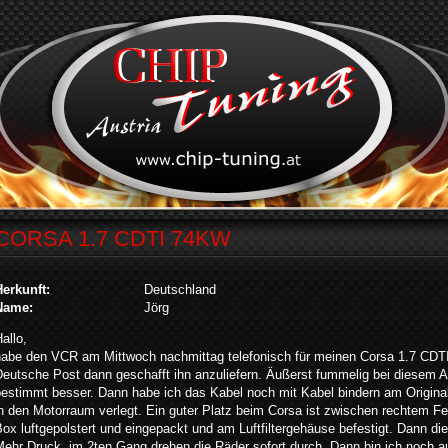
CORSA 1.7 CDTI 74KW
Herkunft:
Deutschland
Name:
Jörg
allo,
habe den VCR am Mittwoch nachmittag telefonisch für meinen Corsa 1.7 CDTI 
Deutsche Post dann geschafft ihn anzuliefern. Äußerst fummelig bei diesem 
bestimmt besser. Dann habe ich das Kabel noch mit Kabel bindern am Origina
n den Motorraum verlegt. Ein guter Platz beim Corsa ist zwischen rechtem F
ox luftgepolstert und eingepackt und am Luftfiltergehäuse befestigt. Dann die
Mehr Druck, im 2ten Gang drehen die Räder sofort durch. Dann bin ich noch a