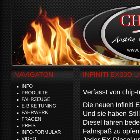
NAVIGATON
INFINITI EX30D 
INFO
Verfasst von chip-
PRODUKTE
FAHRZEUGE
Die neuen Infiniti 
E-BIKE TUNING
FAHRWERK
Und sie haben Stil!
FRAGEN
Diesel fahren bedeu
PREIS
Fahrspaß zu opfer
INFO-FORMULAR
VIDEO
Jeder EX Diesel un