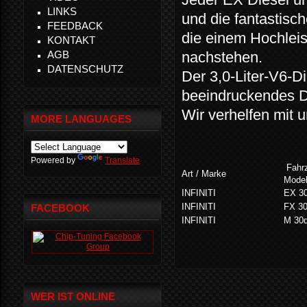
LINKS
und die fantastisc
FEEDBACK
die einem Hochleis
KONTAKT
AGB
nachstehen.
DATENSCHUTZ
Der 3,0-Liter-V6-D
beeindruckendes 
Wir verhelfen mit
MORE LANGUAGES
Powered by
Translate
Fahr
Art / Marke
Model
INFINITI
EX 3
INFINITI
FX 30
FACEBOOK
INFINITI
M 30
WER IST ONLINE