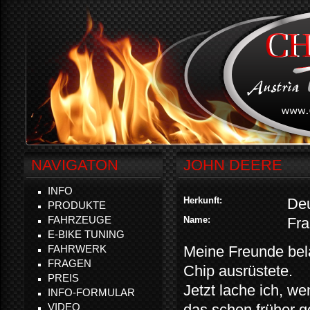
NAVIGATON
JOHN DEERE
INFO
Herkunft:
Deu
PRODUKTE
FAHRZEUGE
Name:
Fra
E-BIKE TUNING
FAHRWERK
Meine Freunde belä
FRAGEN
Chip ausrüstete.
PREIS
Jetzt lache ich, we
INFO-FORMULAR
VIDEO
das schon früher g