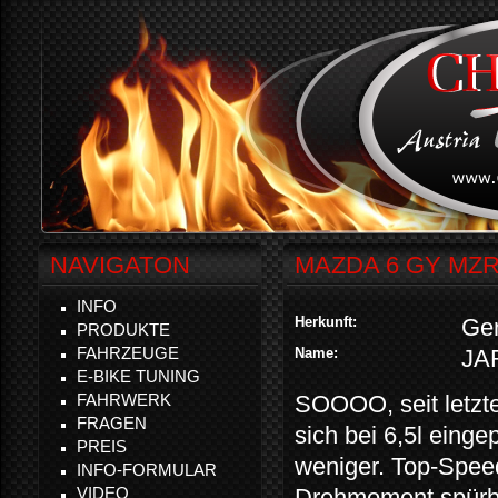
NAVIGATON
MAZDA 6 GY MZR
INFO
Herkunft:
Ge
PRODUKTE
FAHRZEUGE
Name:
JA
E-BIKE TUNING
FAHRWERK
SOOOO, seit letzte
FRAGEN
sich bei 6,5l eing
PREIS
weniger. Top-Speed
INFO-FORMULAR
VIDEO
Drehmoment spürba