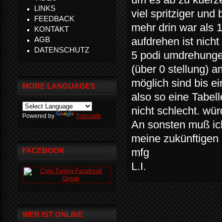
LINKS
viel spritziger un
FEEDBACK
mehr drin war als 1
KONTAKT
AGB
aufdrehen ist nich
DATENSCHUTZ
5 podi umdrehung
(über 0 stellung)
möglich sind bis ei
MORE LANGUAGES
also so eine Tabel
nicht schlecht. wür
Powered by
Translate
An sonsten muß ic
meine zukünftigen 
FACEBOOK
mfg
L.I.
WER IST ONLINE