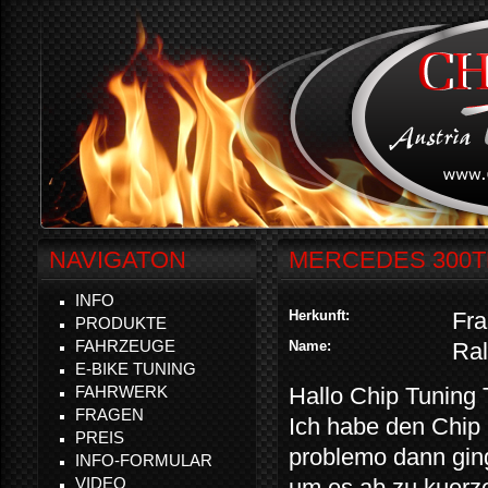
NAVIGATON
MERCEDES 300T
INFO
Herkunft:
Fra
PRODUKTE
FAHRZEUGE
Name:
Ral
E-BIKE TUNING
FAHRWERK
Hallo Chip Tuning
FRAGEN
Ich habe den Chip 
PREIS
problemo dann gin
INFO-FORMULAR
VIDEO
um es ab zu kuerze