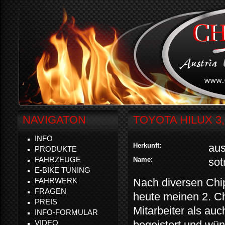
NAVIGATON
TOYOTA HILUX 3,
INFO
Herkunft:
aus
PRODUKTE
FAHRZEUGE
Name:
sot
E-BIKE TUNING
FAHRWERK
Nach diversen Chi
FRAGEN
heute meinen 2. Ch
PREIS
Mitarbeiter als auc
INFO-FORMULAR
VIDEO
begeistert und wün