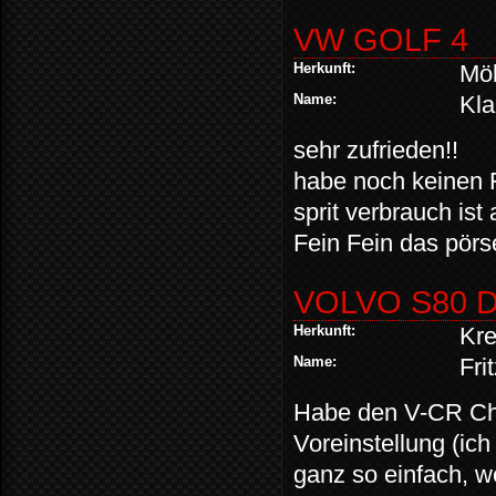
VW GOLF 4
Herkunft:
Möl
Name:
Kl
sehr zufrieden!!
habe noch keinen Fe
sprit verbrauch ist
Fein Fein das pörser
VOLVO S80 
Herkunft:
Kr
Name:
Fri
Habe den V-CR Chi
Voreinstellung (ic
ganz so einfach, w