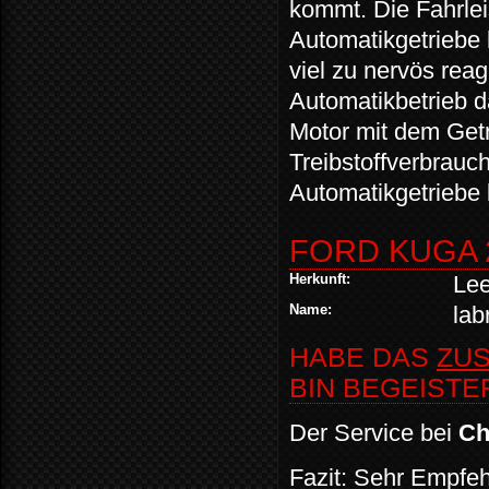
kommt. Die Fahrlei
Automatikgetriebe 
viel zu nervös reag
Automatikbetrieb d
Motor mit dem Getr
Treibstoffverbrauc
Automatikgetriebe l
FORD KUGA 2
Herkunft:
Lee
Name:
lab
HABE DAS
ZU
BIN BEGEISTER
Der Service bei
Chi
Fazit: Sehr Empfeh