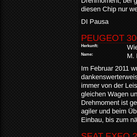
Drehmoment, bei gl
diesen Chip nur we
DI Pausa
PEUGEOT 3008
Herkunft:
Wi
Name:
M.
Im Februar 2011 w
dankenswerterweis
immer von der Leis
gleichen Wagen und
Drehmoment ist ge
agiler und beim Üb
Einbau, bis zum nä
SEAT EXEO 2.