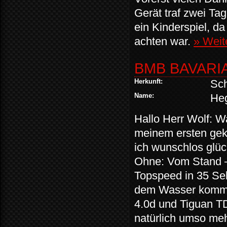
Gerät traf zwei Ta
ein Kinderspiel, d
achten war.
» Weit
BMB BAVARI
Herkunft:
Sc
Name:
Heg
Hallo Herr Wolf: W
meinem ersten geka
ich wunschlos glüc
Ohne: Vom Stand –
Topspeed in 35 Sek
dem Wasser kommt
4.0d und Tiguan TD
natürlich umso me