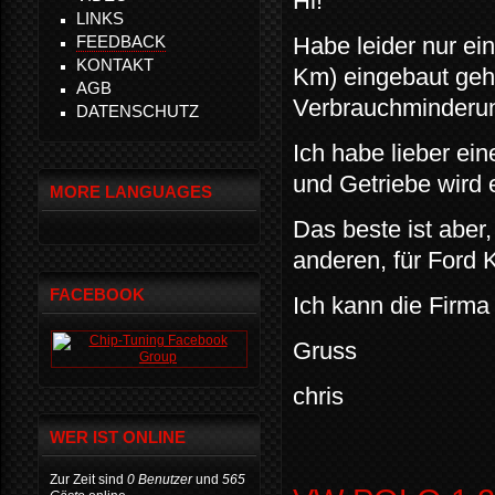
Hi!
LINKS
FEEDBACK
Habe leider nur ei
KONTAKT
Km) eingebaut geh
AGB
Verbrauchminderun
DATENSCHUTZ
Ich habe lieber ei
und Getriebe wird
MORE LANGUAGES
Das beste ist aber,
anderen, für Ford 
FACEBOOK
Ich kann die Firma
Gruss
chris
WER IST ONLINE
Zur Zeit sind
0 Benutzer
und
565