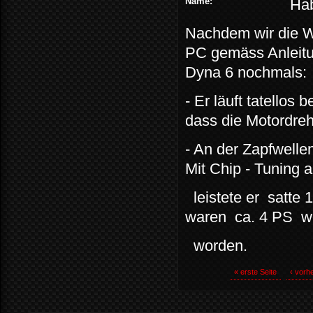
Name:
Ha
Nachdem wir die W
PC gemäss Anleitun
Dyna 6 nochmals:
- Er läuft tatellos
dass die Motordreh
- An der Zapfwell
Mit Chip - Tuning 
leistete er satte 1
waren ca. 4 PS w
worden.
« erste Seite
‹ vorhe