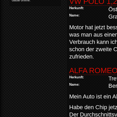
VW POLO 1,2
Gäste
online.
Herkunft:
Öst
Name:
Gra
Motor hat jetzt be
was man aus einen 
Verbrauch kann ich 
schon der zweite 
zufrieden.
ALFA ROMEO
Herkunft:
Tre
Name:
Ber
Mein Auto ist ein
Habe den Chip jetz
Der Durchschnittsv