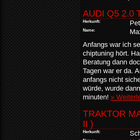
AUDI Q5 2.0 
Herkunft:
Pet
Name:
Max
Anfangs war ich se
chiptuning hört. H
Beratung dann doch
Tagen war er da. 
anfangs nicht sich
würde, wurde dann a
minuten!
» Weiterl
TRAKTOR MA
II )
Herkunft:
Sc