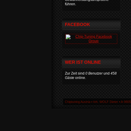
führen.
FACEBOOK
WER IST ONLINE
Zur Zeit sind
0 Benutzer
und
458
Gäste
online.
Chiptuning Austria ▪ Inh. WOLF Dieter ▪ A-980