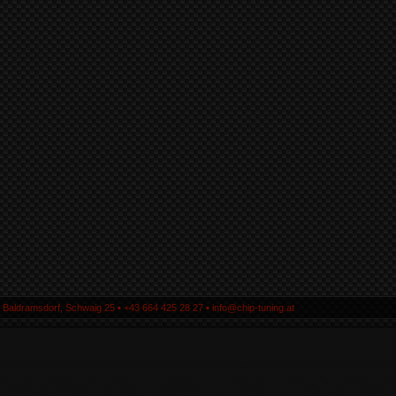
5 Baldramsdorf, Schwaig 25 ▪ +43 664 425 28 27 ▪ info@chip-tuning.at