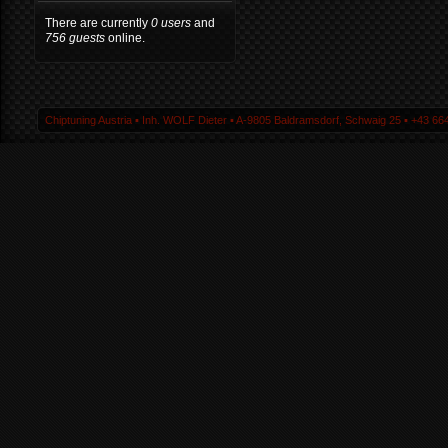
There are currently
0 users
and
756 guests
online.
Chiptuning Austria ▪ Inh. WOLF Dieter ▪ A-9805 Baldramsdorf, Schwaig 25 ▪ +43 664