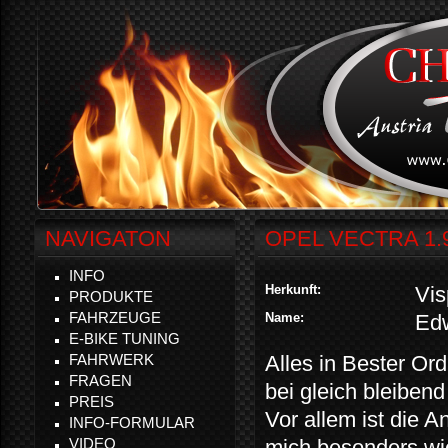
NAVIGATON
OPEL VECTRA 1.
INFO
Herkunft:
Vis
PRODUKTE
FAHRZEUGE
Name:
Edw
E-BIKE TUNING
FAHRWERK
Alles in Bester Or
FRAGEN
bei gleich bleibend
PREIS
Vor allem ist die 
INFO-FORMULAR
VIDEO
mich besonders wich